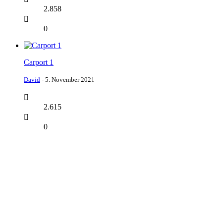
2.858
0
Carport 1
David
-
5. November 2021
2.615
0