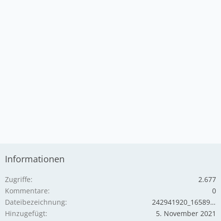
Informationen
Zugriffe
2.677
Kommentare
0
Dateibezeichnung
242941920_1658983480939053_3338885615670605998_n.jpg
Hinzugefügt
5. November 2021