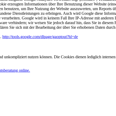
ie erzeugten Informationen über Ihre Benutzung dieser Website (einsc
en benutzen, um Ihre Nutzung der Website auszuwerten, um Reports übe
ndene Dienstleistungen zu erbringen. Auch wird Google diese Informati
 verarbeiten. Google wird in keinem Fall Ihre IP-Adresse mit anderen 
are verhindern; wir weisen Sie jedoch darauf hin, dass Sie in diesem F
lären Sie sich mit der Bearbeitung der über Sie erhobenen Daten durc
n.
http://tools.google.com/dlpage/gaoptout?hl=de
nd unkompliziert nutzen können. Die Cookies dienen lediglich interne
htsberatung online.