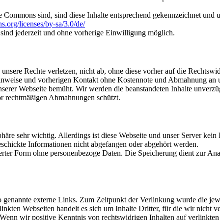
ative Commons sind, sind diese Inhalte entsprechend gekennzeichnet u
s.org/licenses/by-sa/3.0/de/
sind jederzeit und ohne vorherige Einwilligung möglich.
nsere Rechte verletzen, nicht ab, ohne diese vorher auf die Rechtswi
Hinweise und vorherigen Kontakt ohne Kostennote und Abmahnung an uns
unserer Webseite bemüht. Wir werden die beanstandeten Inhalte unverzü
 vor rechtmäßigen Abmahnungen schützt.
ssphäre sehr wichtig. Allerdings ist diese Webseite und unser Server ke
geschickte Informationen nicht abgefangen oder abgehört werden.
ierter Form ohne personenbezoge Daten. Die Speicherung dient zur An
so genannte externe Links. Zum Zeitpunkt der Verlinkung wurde die jew
inkten Webseiten handelt es sich um Inhalte Dritter, für die wir nicht 
Wenn wir positive Kenntnis von rechtswidrigen Inhalten auf verlinkten