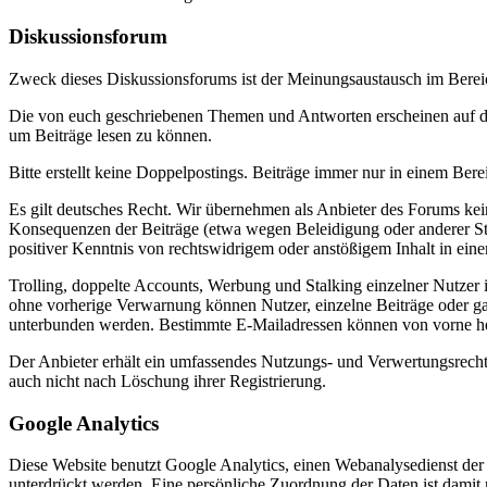
Diskussionsforum
Zweck dieses Diskussionsforums ist der Meinungsaustausch im Bereic
Die von euch geschriebenen Themen und Antworten erscheinen auf den
um Beiträge lesen zu können.
Bitte erstellt keine Doppelpostings. Beiträge immer nur in einem Bere
Es gilt deutsches Recht. Wir übernehmen als Anbieter des Forums kein
Konsequenzen der Beiträge (etwa wegen Beleidigung oder anderer Stra
positiver Kenntnis von rechtswidrigem oder anstößigem Inhalt in eine
Trolling, doppelte Accounts, Werbung und Stalking einzelner Nutze
ohne vorherige Verwarnung können Nutzer, einzelne Beiträge oder ga
unterbunden werden. Bestimmte E-Mailadressen können von vorne he
Der Anbieter erhält ein umfassendes Nutzungs- und Verwertungsrecht 
auch nicht nach Löschung ihrer Registrierung.
Google Analytics
Diese Website benutzt Google Analytics, einen Webanalysedienst der G
unterdrückt werden. Eine persönliche Zuordnung der Daten ist damit