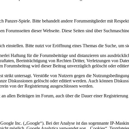
h Panzer-Spiele. Bitte behandelt andere Forumsmitglieder mit Respekt
 Forumsseiten dieser Webseite. Diese Seiten sind über Suchmaschinen 
ich einstellen. Bitte nutzt vor Eröffnung eines Themas die Suche, um s
erlei Haftung für die Forumsbeiträge und distanzieren uns ausdrücklic
ftaten, Beeinträchtigung von Rechten Dritter, Verletzungen von Daten
m Forumsbeitrag wird dieser Beitrag unverzüglich gelöscht oder editiert
r ist strikt untersagt. Verstöße von Nutzern gegen die Nutzungsbedi
nze Diskussionen gelöscht oder editiert werden. Auch können Diskuss
rein von der Registrierung ausgeschlossen werden.
an allen Beiträgen im Forum, auch über die Dauer einer Registrierung
oogle Inc. („Google“). Bei der Analyse ist das sogennante IP-Masking a
 nicht möglich. Google Analytics verwendet sog. „Cookies“, Textdateie