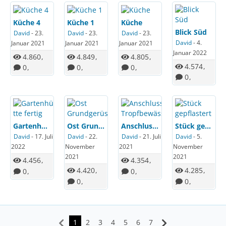
Küche 4
Küche 1
Küche
Blick Süd
David
-
23.
David
-
23.
David
-
23.
David
-
4.
Januar 2021
Januar 2021
Januar 2021
Januar 2022
4.860
4.849
4.805
4.574
0
0
0
0
Gartenhütte fertig
Ost Grundgerüst
Anschluss Tropfbewässerung
Stück gepflastert
David
-
17. Juli
David
-
22.
David
-
21. Juli
David
-
5.
2022
November
2021
November
2021
2021
4.456
4.354
4.420
4.285
0
0
0
0
1
2
3
4
5
6
7