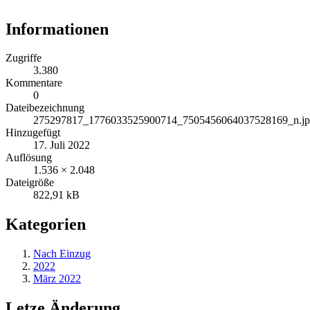
Informationen
Zugriffe
3.380
Kommentare
0
Dateibezeichnung
275297817_1776033525900714_7505456064037528169_n.j
Hinzugefügt
17. Juli 2022
Auflösung
1.536 × 2.048
Dateigröße
822,91 kB
Kategorien
Nach Einzug
2022
März 2022
Letze Änderung