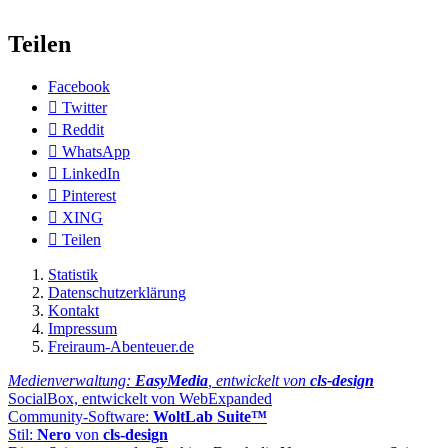
Teilen
Facebook
Twitter
Reddit
WhatsApp
LinkedIn
Pinterest
XING
Teilen
Statistik
Datenschutzerklärung
Kontakt
Impressum
Freiraum-Abenteuer.de
Medienverwaltung:
EasyMedia
, entwickelt von
cls-design
SocialBox, entwickelt von WebExpanded
Community-Software:
WoltLab Suite™
Stil:
Nero
von
cls-design