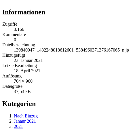
Informationen
Zugriffe
3.166
Kommentare
0
Dateibezeichnung
139840947_1482248018612601_5384960371376167065_n.j
Hinzugefügt
23. Januar 2021
Letzte Bearbeitung
18. April 2021
Auflösung
704 × 960
Dateigröße
37,53 kB
Kategorien
Nach Einzug
Janaur 2021
2021