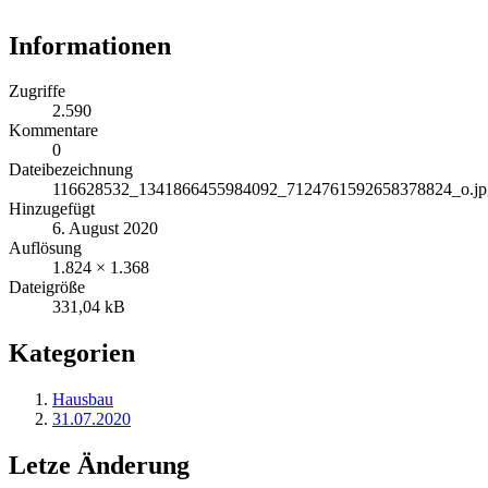
Informationen
Zugriffe
2.590
Kommentare
0
Dateibezeichnung
116628532_1341866455984092_7124761592658378824_o.jp
Hinzugefügt
6. August 2020
Auflösung
1.824 × 1.368
Dateigröße
331,04 kB
Kategorien
Hausbau
31.07.2020
Letze Änderung