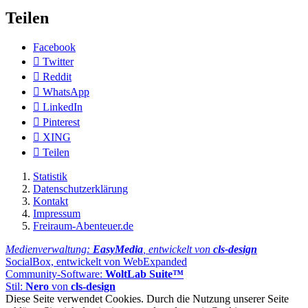
Teilen
Facebook
Twitter
Reddit
WhatsApp
LinkedIn
Pinterest
XING
Teilen
Statistik
Datenschutzerklärung
Kontakt
Impressum
Freiraum-Abenteuer.de
Medienverwaltung:
EasyMedia
, entwickelt von
cls-design
SocialBox, entwickelt von WebExpanded
Community-Software:
WoltLab Suite™
Stil:
Nero
von
cls-design
Diese Seite verwendet Cookies. Durch die Nutzung unserer Seite