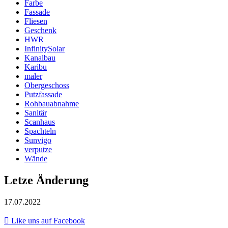
Farbe
Fassade
Fliesen
Geschenk
HWR
InfinitySolar
Kanalbau
Karibu
maler
Obergeschoss
Putzfassade
Rohbauabnahme
Sanitär
Scanhaus
Spachteln
Sunvigo
verputze
Wände
Letze Änderung
17.07.2022
Like uns auf Facebook