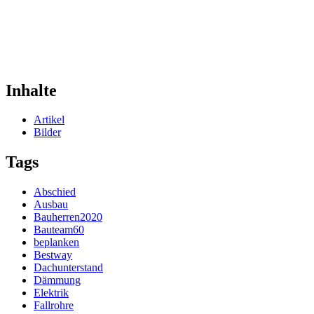
Inhalte
Artikel
Bilder
Tags
Abschied
Ausbau
Bauherren2020
Bauteam60
beplanken
Bestway
Dachunterstand
Dämmung
Elektrik
Fallrohre