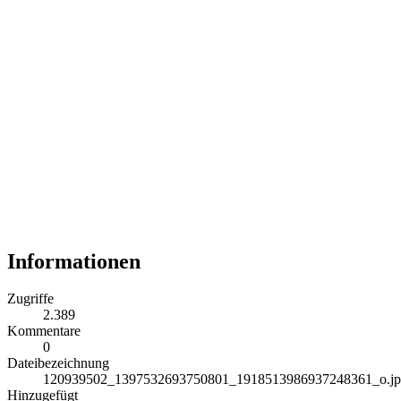
Informationen
Zugriffe
2.389
Kommentare
0
Dateibezeichnung
120939502_1397532693750801_1918513986937248361_o.j
Hinzugefügt