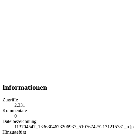
Informationen
Zugriffe
2.331
Kommentare
0
Dateibezeichnung
113704547_1336304673206937_5107674252131215781_n.jp
Hinzugefügt